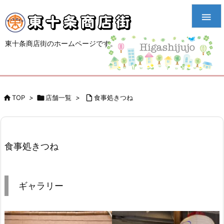

東十条商店街のホームページです。

TOP
>

店舗一覧
>

食事処きつね
食事処きつね
ギャラリー