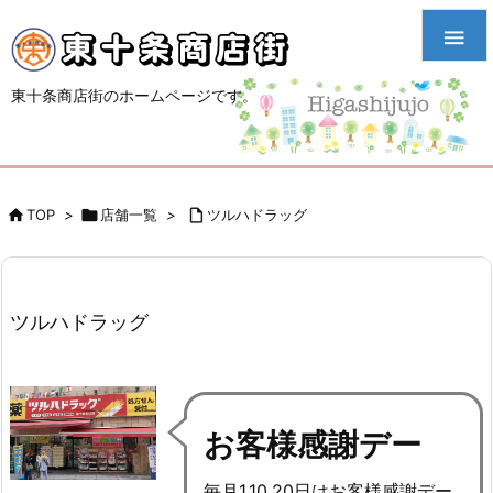

東十条商店街のホームページです。

TOP
>

店舗一覧
>

ツルハドラッグ
ツルハドラッグ
お客様感謝デー
毎月1,10,20日はお客様感謝デー